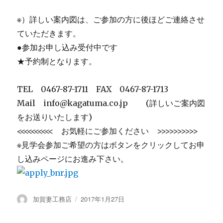
※）詳しい案内図は、ご参加の方に後ほどご連絡させ
ていただきます。
●参加お申し込み受付中です
★予約制となります。
TEL 0467-87-1711 FAX 0467-87-1713
Mail info@kagatuma.co.jp (詳しいご案内図
をお送りいたします)
<<<<<<<<<< お気軽にご参加ください >>>>>>>>>>
※見学会参加ご希望の方はボタンをクリックしてお申
し込みページにお進み下さい。
投
加賀妻工務店
投
2017年1月27日
稿
稿
者
日: