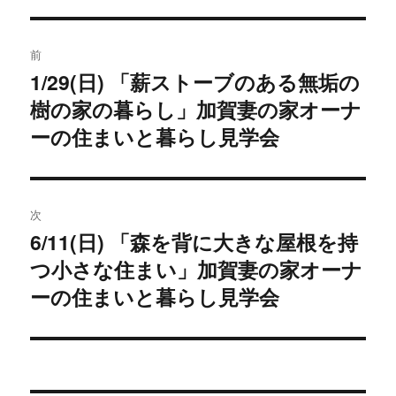
投
前
稿
1/29(日) 「薪ストーブのある無垢の
過
樹の家の暮らし」加賀妻の家オーナ
去
ナ
の
ーの住まいと暮らし見学会
ビ
投
稿:
ゲ
次
ー
6/11(日) 「森を背に大きな屋根を持
次
シ
つ小さな住まい」加賀妻の家オーナ
の
投
ーの住まいと暮らし見学会
ョ
稿:
ン