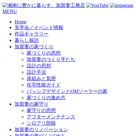
コ
MENU
ン
Home
テ
見学会／イベント情報
ン
作品ギャラリー
ツ
暮らし探訪
へ
加賀妻の家づくり
ス
家づくりの思想
キ
加賀妻のつくり手たち
ッ
設計の思想
プ
設計手法
床組みと気密
住宅性能ガイド
パッシブデザインとOMソーラーの家
家づくりの進め方
加賀妻の家守り
家守りの思想
アフターメンテナンス
シロアリ防除
加賀妻のリノベーション
加賀妻の家づくりQ&A