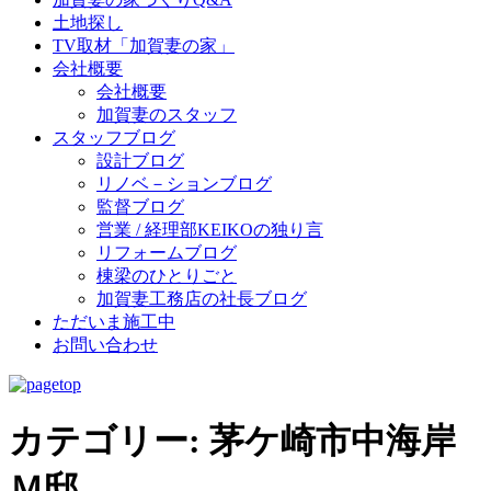
土地探し
TV取材「加賀妻の家」
会社概要
会社概要
加賀妻のスタッフ
スタッフブログ
設計ブログ
リノベ－ションブログ
監督ブログ
営業 / 経理部KEIKOの独り言
リフォームブログ
棟梁のひとりごと
加賀妻工務店の社長ブログ
ただいま施工中
お問い合わせ
カテゴリー:
茅ケ崎市中海岸
Ｍ邸