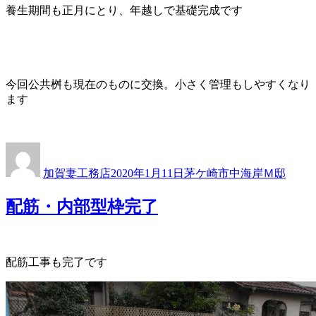
養生期間も正月にとり、年越しで基礎完成です
今回公共桝も現在のものに交換。小さく管理もしやすくなり
ます
投
投
カ
稿
稿
テ
加賀妻工務店
2020年1月11日
茅ケ崎市中海岸Ｍ邸
者
日:
ゴ
リ
配筋・内部型枠完了
ー
配筋工事も完了です