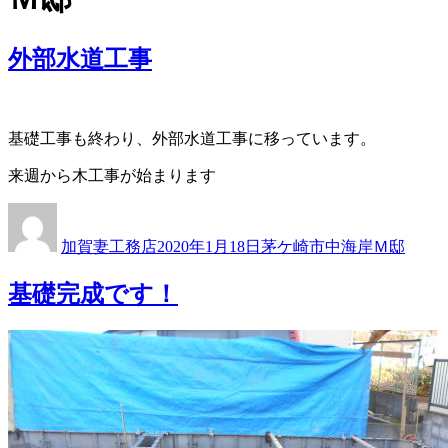
外部水道工事
基礎工事も終わり、外部水道工事に移っています。
来週から木工事が始まります
投
投
カ
稿
稿
テ
加賀妻工務店
2020年1月18日
茅ケ崎市中海岸Ｍ邸
者
日:
ゴ
リ
基礎完成です！
ー