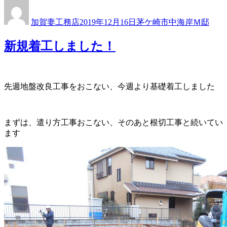
投
投
カ
稿
稿
テ
加賀妻工務店
2019年12月16日
茅ケ崎市中海岸Ｍ邸
者
日:
ゴ
リ
新規着工しました！
ー
先週地盤改良工事をおこない、今週より基礎着工しました
まずは、遣り方工事おこない、そのあと根切工事と続いてい
ます