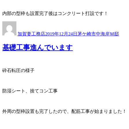
内部の型枠も設置完了後はコンクリート打設です！
投
投
カ
稿
稿
テ
加賀妻工務店
2019年12月24日
茅ケ崎市中海岸Ｍ邸
者
日:
ゴ
リ
基礎工事進んでいます
ー
砕石転圧の様子
防湿シート、捨てコン工事
外周の型枠設置も完了したので、配筋工事が始まりました！