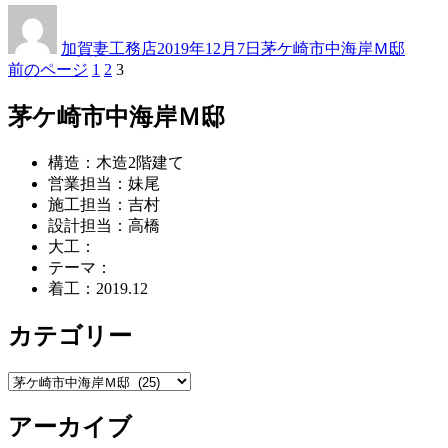
投
投
カ
稿
稿
テ
加賀妻工務店
2019年12月7日
茅ケ崎市中海岸Ｍ邸
者
日:
ゴ
ペ
ペ
ペ
前のページ
1
2
3
投
リ
ー
ー
ー
ー
稿
ジ
ジ
ジ
茅ケ崎市中海岸Ｍ邸
ナ
構造：木造2階建て
ビ
営業担当：妹尾
ゲ
施工担当：吉村
設計担当：高橋
ー
大工：
シ
テーマ：
着工：2019.12
ョ
ン
カテゴリー
カ
テ
アーカイブ
ゴ
リ