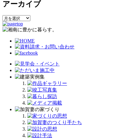
アーカイブ
ゴ
リ
ー
ア
ー
カ
イ
ブ