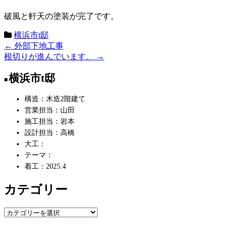
破風と軒天の塗装が完了です。
横浜市t邸
←
外部下地工事
投
根切りが進んでいます。
→
稿
横浜市t邸
ナ
ビ
構造：木造2階建て
営業担当：山田
ゲ
施工担当：岩本
ー
設計担当：高橋
大工：
シ
テーマ：
ョ
着工：2025.4
ン
カテゴリー
カ
テ