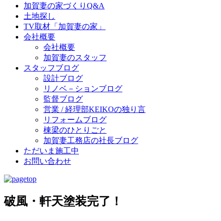
加賀妻の家づくりQ&A
土地探し
TV取材「加賀妻の家」
会社概要
会社概要
加賀妻のスタッフ
スタッフブログ
設計ブログ
リノベ－ションブログ
監督ブログ
営業 / 経理部KEIKOの独り言
リフォームブログ
棟梁のひとりごと
加賀妻工務店の社長ブログ
ただいま施工中
お問い合わせ
破風・軒天塗装完了！