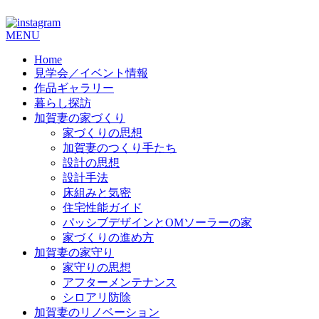
コ
MENU
ン
Home
テ
見学会／イベント情報
ン
作品ギャラリー
ツ
暮らし探訪
へ
加賀妻の家づくり
ス
家づくりの思想
キ
加賀妻のつくり手たち
ッ
設計の思想
プ
設計手法
床組みと気密
住宅性能ガイド
パッシブデザインとOMソーラーの家
家づくりの進め方
加賀妻の家守り
家守りの思想
アフターメンテナンス
シロアリ防除
加賀妻のリノベーション