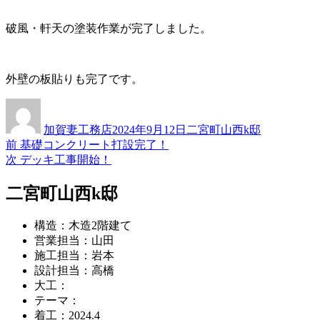
破風・軒天の塗装作業が完了しました。
外壁の板貼りも完了です。
投
投
カ
稿
稿
テ
加賀妻工務店
2024年9月12日
二宮町山西k邸
者
日:
ゴ
過
前
基礎コンクリート打設完了！
投
リ
去
次
次
デッキ工事開始！
ー
稿
の
の
投
投
二宮町山西k邸
ナ
稿:
稿:
ビ
構造：木造2階建て
ゲ
営業担当：山田
施工担当：岩本
ー
設計担当：高橋
シ
大工：
テーマ：
ョ
着工：2024.4