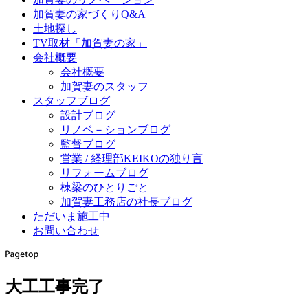
加賀妻の家づくりQ&A
土地探し
TV取材「加賀妻の家」
会社概要
会社概要
加賀妻のスタッフ
スタッフブログ
設計ブログ
リノベ－ションブログ
監督ブログ
営業 / 経理部KEIKOの独り言
リフォームブログ
棟梁のひとりごと
加賀妻工務店の社長ブログ
ただいま施工中
お問い合わせ
大工工事完了