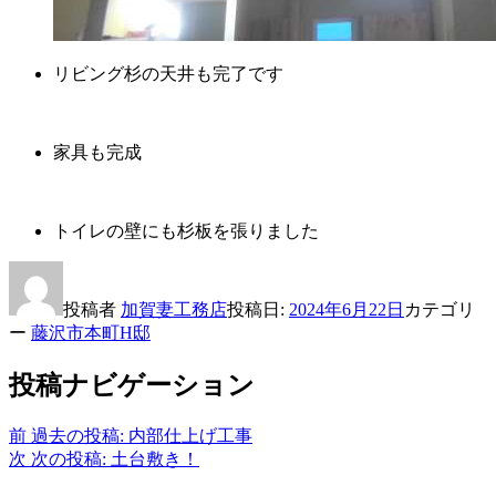
リビング杉の天井も完了です
家具も完成
トイレの壁にも杉板を張りました
投稿者
加賀妻工務店
投稿日:
2024年6月22日
カテゴリ
ー
藤沢市本町H邸
投稿ナビゲーション
前
過去の投稿:
内部仕上げ工事
次
次の投稿:
土台敷き！