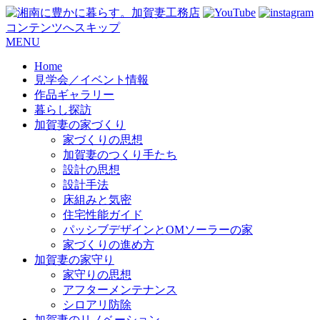
コンテンツへスキップ
MENU
Home
見学会／イベント情報
作品ギャラリー
暮らし探訪
加賀妻の家づくり
家づくりの思想
加賀妻のつくり手たち
設計の思想
設計手法
床組みと気密
住宅性能ガイド
パッシブデザインとOMソーラーの家
家づくりの進め方
加賀妻の家守り
家守りの思想
アフターメンテナンス
シロアリ防除
加賀妻のリノベーション