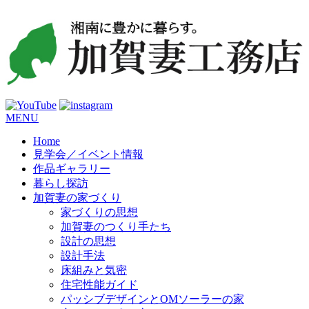
コ
MENU
ン
Home
テ
見学会／イベント情報
ン
作品ギャラリー
ツ
暮らし探訪
へ
加賀妻の家づくり
ス
家づくりの思想
キ
加賀妻のつくり手たち
ッ
設計の思想
プ
設計手法
床組みと気密
住宅性能ガイド
パッシブデザインとOMソーラーの家