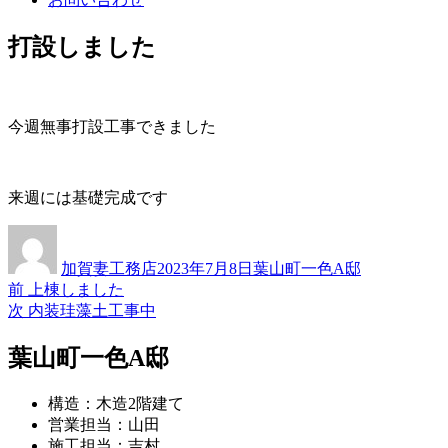
打設しました
今週無事打設工事できました
来週には基礎完成です
投
投
カ
稿
稿
テ
加賀妻工務店
2023年7月8日
葉山町一色A邸
者
日:
ゴ
過
前
上棟しました
投
リ
去
次
次
内装珪藻土工事中
ー
稿
の
の
投
投
葉山町一色A邸
ナ
稿:
稿:
ビ
構造：木造2階建て
ゲ
営業担当：山田
施工担当：吉村