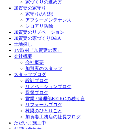
家づくりの進め方
加賀妻の家守り
家守りの思想
アフターメンテナンス
シロアリ防除
加賀妻のリノベーション
加賀妻の家づくりQ&A
土地探し
TV取材「加賀妻の家」
会社概要
会社概要
加賀妻のスタッフ
スタッフブログ
設計ブログ
リノベ－ションブログ
監督ブログ
営業 / 経理部KEIKOの独り言
リフォームブログ
棟梁のひとりごと
加賀妻工務店の社長ブログ
ただいま施工中
お問い合わせ