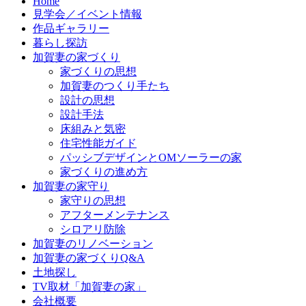
Home
ツ
見学会／イベント情報
へ
作品ギャラリー
ス
暮らし探訪
キ
加賀妻の家づくり
ッ
家づくりの思想
プ
加賀妻のつくり手たち
設計の思想
設計手法
床組みと気密
住宅性能ガイド
パッシブデザインとOMソーラーの家
家づくりの進め方
加賀妻の家守り
家守りの思想
アフターメンテナンス
シロアリ防除
加賀妻のリノベーション
加賀妻の家づくりQ&A
土地探し
TV取材「加賀妻の家」
会社概要