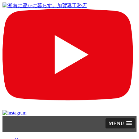
コ
MENU
ン
テ
ン