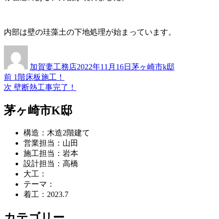
内部は壁の珪藻土の下地処理が始まっています。
投
投
カ
稿
稿
テ
加賀妻工務店
2022年11月16日
茅ヶ崎市k邸
者
日:
ゴ
過
前
1階床板施工！
投
リ
去
次
次
壁断熱工事完了！
ー
稿
の
の
投
投
茅ヶ崎市K邸
ナ
稿:
稿:
ビ
構造：木造2階建て
ゲ
営業担当：山田
施工担当：岩本
ー
設計担当：高橋
シ
大工：
テーマ：
ョ
着工：2023.7
ン
カテゴリー