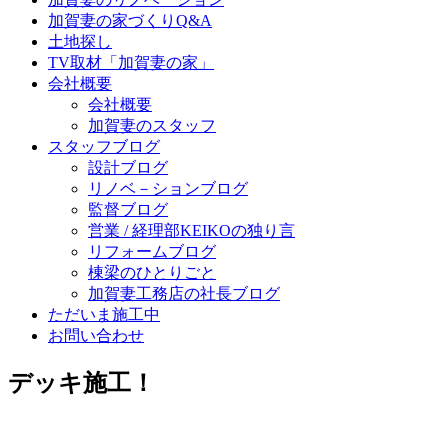
加賀妻の家づくりQ&A
土地探し
TV取材「加賀妻の家」
会社概要
会社概要
加賀妻のスタッフ
スタッフブログ
設計ブログ
リノベ－ションブログ
監督ブログ
営業 / 経理部KEIKOの独り言
リフォームブログ
棟梁のひとりごと
加賀妻工務店の社長ブログ
ただいま施工中
お問い合わせ
デッキ施工！