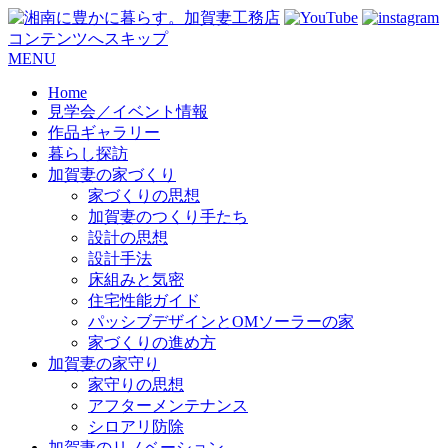
コンテンツへスキップ
MENU
Home
見学会／イベント情報
作品ギャラリー
暮らし探訪
加賀妻の家づくり
家づくりの思想
加賀妻のつくり手たち
設計の思想
設計手法
床組みと気密
住宅性能ガイド
パッシブデザインとOMソーラーの家
家づくりの進め方
加賀妻の家守り
家守りの思想
アフターメンテナンス
シロアリ防除
加賀妻のリノベーション