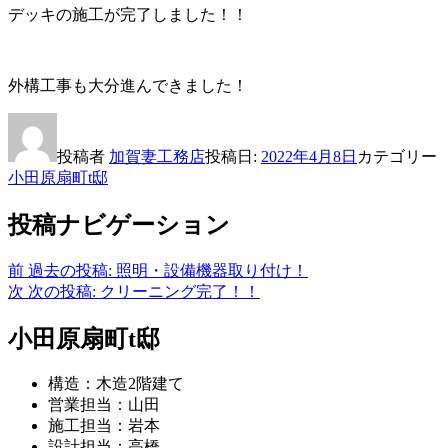
デッキの施工が完了しました！！
外構工事も大分進んできました！
投稿者
加賀妻工務店
投稿日:
2022年4月8日
カテゴリー
小田原扇町t邸
投稿ナビゲーション
前
過去の投稿:
照明・設備機器取り付け！
次
次の投稿:
クリーニング完了！！
小田原扇町t邸
構造：木造2階建て
営業担当：山田
施工担当：岩本
設計担当：高橋