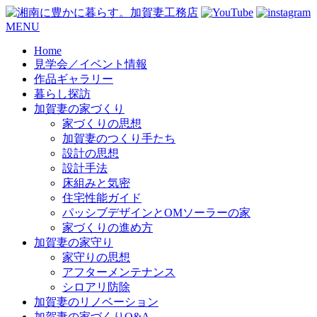
コ
MENU
ン
Home
テ
見学会／イベント情報
ン
作品ギャラリー
ツ
暮らし探訪
へ
加賀妻の家づくり
ス
家づくりの思想
キ
加賀妻のつくり手たち
ッ
設計の思想
プ
設計手法
床組みと気密
住宅性能ガイド
パッシブデザインとOMソーラーの家
家づくりの進め方
加賀妻の家守り
家守りの思想
アフターメンテナンス
シロアリ防除
加賀妻のリノベーション
加賀妻の家づくりQ&A