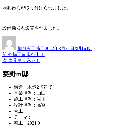
照明器具が取り付けられました。
設備機器も設置されました。
投
投
カ
稿
稿
テ
加賀妻工務店
2022年3月31日
秦野m邸
者
日:
ゴ
過
前
外構工事進行中！
投
リ
去
次
次
建具吊り込み！
ー
稿
の
の
投
投
秦野m邸
ナ
稿:
稿:
ビ
構造：木造2階建て
ゲ
営業担当：山田
施工担当：岩本
ー
設計担当：高宮
シ
大工：
テーマ：
ョ
着工：2021.9