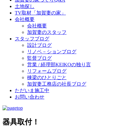
土地探し
TV取材「加賀妻の家」
会社概要
会社概要
加賀妻のスタッフ
スタッフブログ
設計ブログ
リノベ－ションブログ
監督ブログ
営業 / 経理部KEIKOの独り言
リフォームブログ
棟梁のひとりごと
加賀妻工務店の社長ブログ
ただいま施工中
お問い合わせ
器具取付！