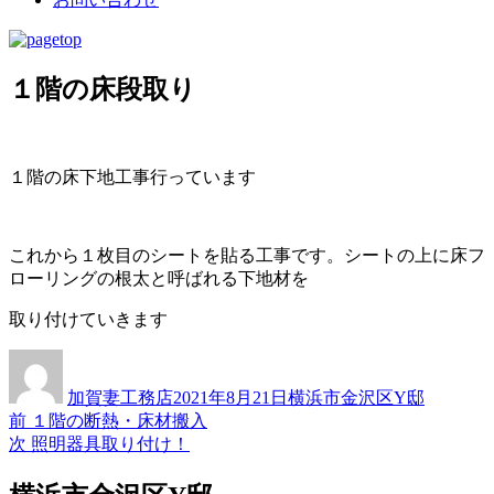
１階の床段取り
１階の床下地工事行っています
これから１枚目のシートを貼る工事です。シートの上に床フ
ローリングの根太と呼ばれる下地材を
取り付けていきます
投
投
カ
稿
稿
テ
加賀妻工務店
2021年8月21日
横浜市金沢区Y邸
者
日:
ゴ
過
前
１階の断熱・床材搬入
投
リ
去
次
次
照明器具取り付け！
ー
稿
の
の
投
投