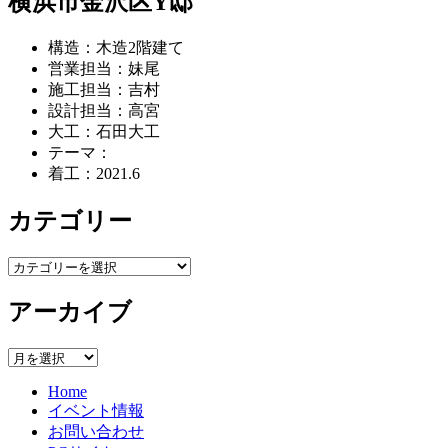
横浜市金沢区Y邸
ナ
稿:
稿:
ビ
構造：木造2階建て
ゲ
営業担当：妹尾
施工担当：吉村
ー
設計担当：高宮
シ
大工：石田大工
テーマ：
ョ
着工：2021.6
ン
カテゴリー
カ
テ
アーカイブ
ゴ
リ
ー
ア
ー
Home
カ
イベント情報
イ
お問い合わせ
ブ