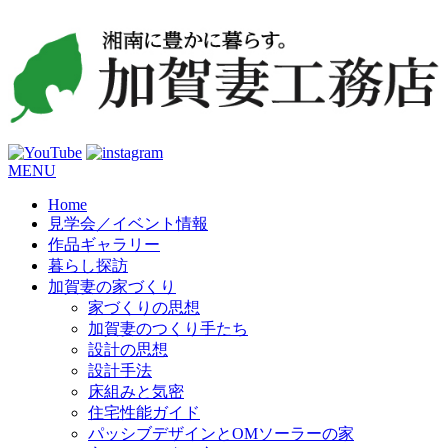
コ
MENU
ン
Home
テ
見学会／イベント情報
ン
作品ギャラリー
ツ
暮らし探訪
へ
加賀妻の家づくり
ス
家づくりの思想
キ
加賀妻のつくり手たち
ッ
設計の思想
プ
設計手法
床組みと気密
住宅性能ガイド
パッシブデザインとOMソーラーの家