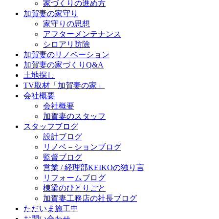
家づくりの進め方
加賀妻の家守り
家守りの思想
アフターメンテナンス
シロアリ防除
加賀妻のリノベーション
加賀妻の家づくりQ&A
土地探し
TV取材「加賀妻の家」
会社概要
会社概要
加賀妻のスタッフ
スタッフブログ
設計ブログ
リノベ－ションブログ
監督ブログ
営業 / 経理部KEIKOの独り言
リフォームブログ
棟梁のひとりごと
加賀妻工務店の社長ブログ
ただいま施工中
お問い合わせ