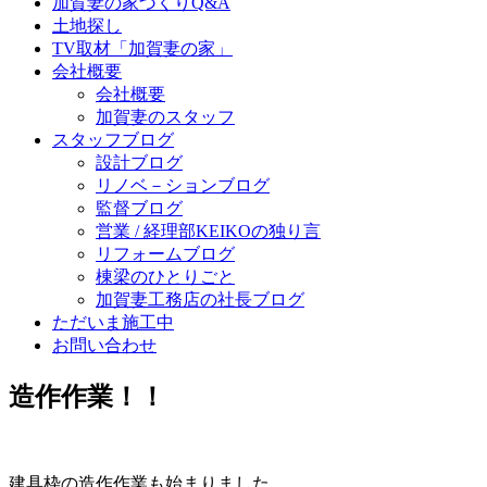
加賀妻の家づくりQ&A
土地探し
TV取材「加賀妻の家」
会社概要
会社概要
加賀妻のスタッフ
スタッフブログ
設計ブログ
リノベ－ションブログ
監督ブログ
営業 / 経理部KEIKOの独り言
リフォームブログ
棟梁のひとりごと
加賀妻工務店の社長ブログ
ただいま施工中
お問い合わせ
造作作業！！
建具枠の造作作業も始まりました。