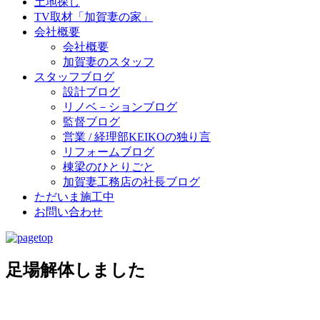
土地探し
TV取材「加賀妻の家」
会社概要
会社概要
加賀妻のスタッフ
スタッフブログ
設計ブログ
リノベ－ションブログ
監督ブログ
営業 / 経理部KEIKOの独り言
リフォームブログ
棟梁のひとりごと
加賀妻工務店の社長ブログ
ただいま施工中
お問い合わせ
足場解体しました