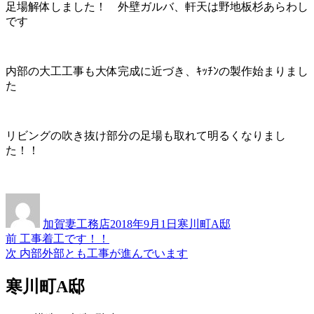
足場解体しました！ 外壁ガルバ、軒天は野地板杉あらわし
です
内部の大工工事も大体完成に近づき、ｷｯﾁﾝの製作始まりまし
た
リビングの吹き抜け部分の足場も取れて明るくなりまし
た！！
投
投
カ
稿
稿
テ
加賀妻工務店
2018年9月1日
寒川町A邸
者
日:
ゴ
過
前
工事着工です！！
投
リ
去
次
次
内部外部とも工事が進んでいます
ー
稿
の
の
投
投
寒川町A邸
ナ
稿:
稿:
ビ