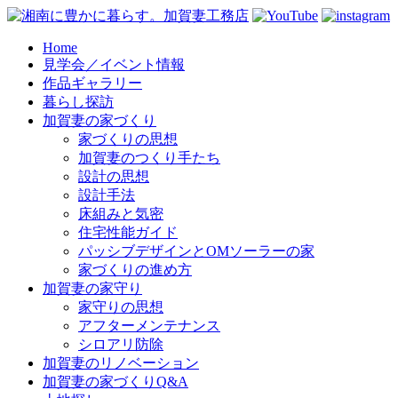
コ
Home
見学会／イベント情報
ン
作品ギャラリー
テ
暮らし探訪
ン
加賀妻の家づくり
ツ
家づくりの思想
へ
加賀妻のつくり手たち
ス
設計の思想
キ
設計手法
ッ
床組みと気密
プ
住宅性能ガイド
パッシブデザインとOMソーラーの家
家づくりの進め方
加賀妻の家守り
家守りの思想
アフターメンテナンス
シロアリ防除
加賀妻のリノベーション
加賀妻の家づくりQ&A