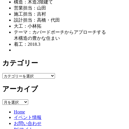
構造：木造2階建て
ゲ
営業担当：山田
施工担当：吉村
ー
設計担当：高橋・代田
シ
大工：小林拓
テーマ：カバードポーチからアプローチする
ョ
木構造の豊かな住まい
ン
着工：2018.3
カテゴリー
カ
テ
アーカイブ
ゴ
リ
ー
ア
ー
Home
カ
イベント情報
イ
お問い合わせ
ブ