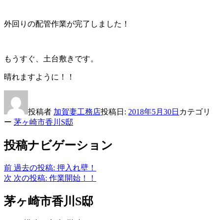
外回りの配管作業が完了しました！
もうすぐ、土台敷きです。
晴れますように！！
投稿者
加賀妻工務店
投稿日:
2018年5月30日
カテゴリ
ー
茅ヶ崎市香川S邸
投稿ナビゲーション
前
過去の投稿:
押入れ壁！
次
次の投稿:
作業開始！！
茅ヶ崎市香川S邸