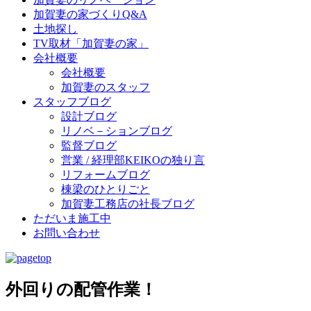
加賀妻の家づくりQ&A
土地探し
TV取材「加賀妻の家」
会社概要
会社概要
加賀妻のスタッフ
スタッフブログ
設計ブログ
リノベ－ションブログ
監督ブログ
営業 / 経理部KEIKOの独り言
リフォームブログ
棟梁のひとりごと
加賀妻工務店の社長ブログ
ただいま施工中
お問い合わせ
外回りの配管作業！