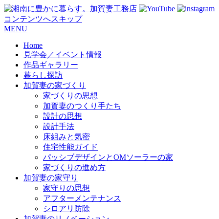
コンテンツへスキップ
MENU
Home
見学会／イベント情報
作品ギャラリー
暮らし探訪
加賀妻の家づくり
家づくりの思想
加賀妻のつくり手たち
設計の思想
設計手法
床組みと気密
住宅性能ガイド
パッシブデザインとOMソーラーの家
家づくりの進め方
加賀妻の家守り
家守りの思想
アフターメンテナンス
シロアリ防除
加賀妻のリノベーション